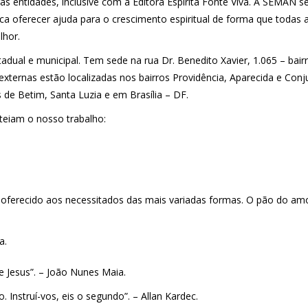
s entidades, inclusive com a Editora Espírita Fonte Viva. A SEMAN s
usca oferecer ajuda para o crescimento espiritual de forma que todas 
lhor.
tadual e municipal. Tem sede na rua Dr. Benedito Xavier, 1.065 – bair
xternas estão localizadas nos bairros Providência, Aparecida e Conj
 de Betim, Santa Luzia e em Brasília – DF.
teiam o nosso trabalho:
 oferecido aos necessitados das mais variadas formas. O pão do amo
a.
de Jesus”. – João Nunes Maia.
 Instruí-vos, eis o segundo”. – Allan Kardec.