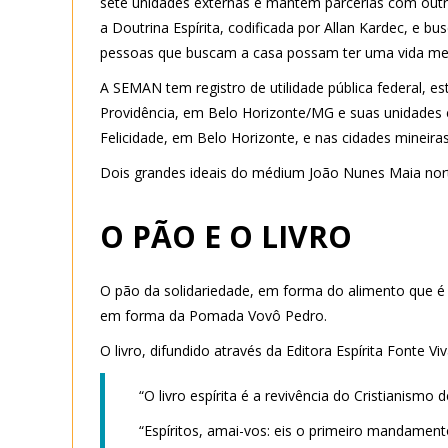
sete unidades externas e mantém parcerias com outra
a Doutrina Espírita, codificada por Allan Kardec, e b
pessoas que buscam a casa possam ter uma vida me
A SEMAN tem registro de utilidade pública federal, es
Providência, em Belo Horizonte/MG e suas unidades e
Felicidade, em Belo Horizonte, e nas cidades mineiras
Dois grandes ideais do médium João Nunes Maia nor
O PÃO E O LIVRO
O pão da solidariedade, em forma do alimento que é
em forma da Pomada Vovô Pedro.
O livro, difundido através da Editora Espírita Fonte Viv
“O livro espírita é a revivência do Cristianismo 
“Espíritos, amai-vos: eis o primeiro mandamento.