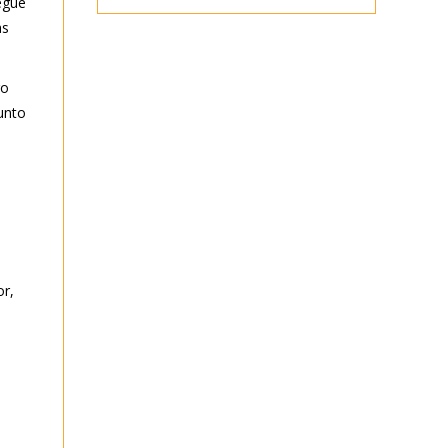
egue
as
ro
unto
r,