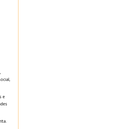
,
ocial,
s e
ades
ita.