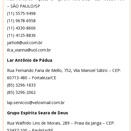
– SÃO PAULO/SP
(11) 5575-9498
(11) 9678-6958
(11) 4330-8606
(11) 4125-8836
jartioli@uol.com.br
ilca_vianna@uol.com.br
Lar Antônio de Pádua
Rua Fernando Faria de Mello, 752, Vila Manoel Sátiro – CEP:
60713-480 – Fortaleza/CE
(85) 3296-1833
(85) 3296-2062
lap.servicos@veloxmail.com.br
Grupo Espírita Seara de Deus
Rua Walfrido Lins de Morais, 289 – Praia da Janga – CEP:
53437-100 – Paulista/PE