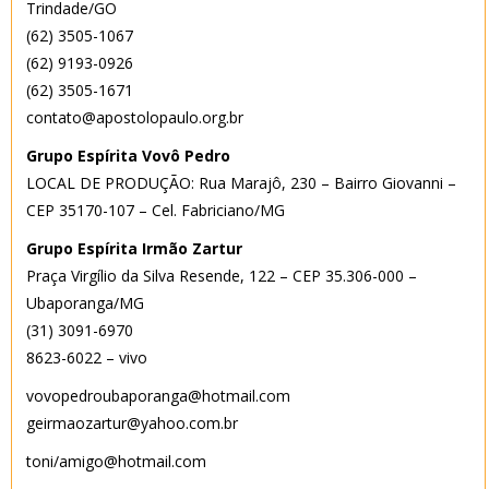
Trindade/GO
(62) 3505-1067
(62) 9193-0926
(62) 3505-1671
contato@apostolopaulo.org.br
Grupo Espírita Vovô Pedro
LOCAL DE PRODUÇÃO: Rua Marajô, 230 – Bairro Giovanni –
CEP 35170-107 – Cel. Fabriciano/MG
Grupo Espírita Irmão Zartur
Praça Virgílio da Silva Resende, 122 – CEP 35.306-000 –
Ubaporanga/MG
(31) 3091-6970
8623-6022 – vivo
vovopedroubaporanga@hotmail.com
geirmaozartur@yahoo.com.br
toni/amigo@hotmail.com