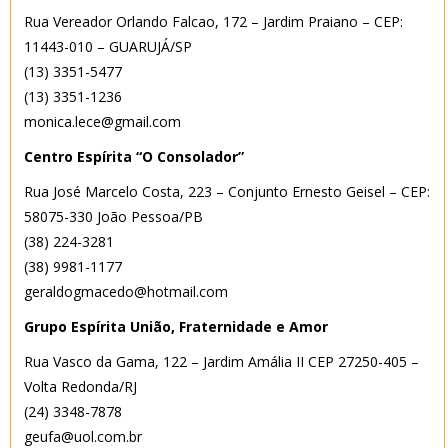
Rua Vereador Orlando Falcao, 172 – Jardim Praiano – CEP:
11443-010 – GUARUJÁ/SP
(13) 3351-5477
(13) 3351-1236
monica.lece@gmail.com
Centro Espírita “O Consolador”
Rua José Marcelo Costa, 223 – Conjunto Ernesto Geisel – CEP:
58075-330 João Pessoa/PB
(38) 224-3281
(38) 9981-1177
geraldogmacedo@hotmail.com
Grupo Espírita União, Fraternidade e Amor
Rua Vasco da Gama, 122 – Jardim Amália II CEP 27250-405 –
Volta Redonda/RJ
(24) 3348-7878
geufa@uol.com.br