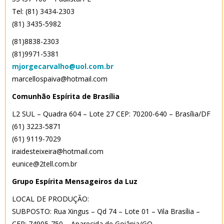
Tel: (81) 3434-2303
(81) 3435-5982
(81)8838-2303
(81)9971-5381
mjorgecarvalho@uol.com.br
marcellospaiva@hotmail.com
Comunhão Espírita de Brasília
L2 SUL – Quadra 604 – Lote 27 CEP: 70200-640 – Brasília/DF
(61) 3223-5871
(61) 9119-7029
iraidesteixeira@hotmail.com
eunice@2tell.com.br
Grupo Espírita Mensageiros da Luz
LOCAL DE PRODUÇÃO:
SUBPOSTO: Rua Xingus – Qd 74 – Lote 01 – Vila Brasília –
CEP: 74905-750 – Aparecida de Goiânia/GO