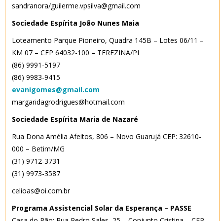
sandranora/guilerme.vpsilva@gmail.com
Sociedade Espírita João Nunes Maia
Loteamento Parque Pioneiro, Quadra 145B – Lotes 06/11 –
KM 07 – CEP 64032-100 – TEREZINA/PI
(86) 9991-5197
(86) 9983-9415
evanigomes@gmail.com
margaridagrodrigues@hotmail.com
Sociedade Espírita Maria de Nazaré
Rua Dona Amélia Afeitos, 806 – Novo Guarujá CEP: 32610-
000 – Betim/MG
(31) 9712-3731
(31) 9973-3587
celioas@oi.com.br
Programa Assistencial Solar da Esperança – PASSE
Casa do Pão: Rua Pedro Sales, 25 – Conjunto Cristina – CEP