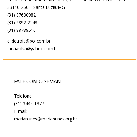
33110-260 – Santa Luzia/MG –
(31) 87680982
(31) 9892-2148
(31) 88789510
elidetroia@bol.com.br
janaasilva@yahoo.com.br
FALE COM O SEMAN
Telefone:
(31) 3445-1377
E-mail:
marianunes@marianunes.org.br