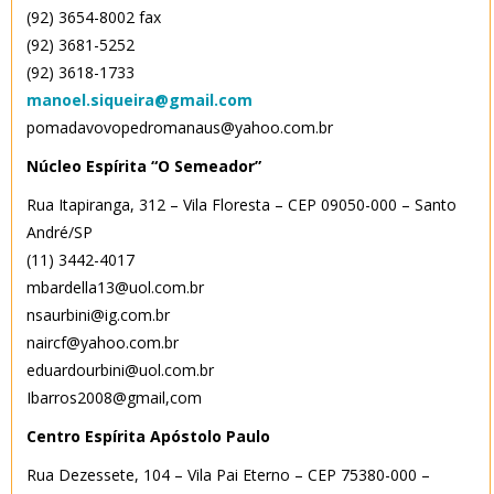
(92) 3654-8002 fax
(92) 3681-5252
(92) 3618-1733
manoel.siqueira@gmail.com
pomadavovopedromanaus@yahoo.com.br
Núcleo Espírita “O Semeador”
Rua Itapiranga, 312 – Vila Floresta – CEP 09050-000 – Santo
André/SP
(11) 3442-4017
mbardella13@uol.com.br
nsaurbini@ig.com.br
naircf@yahoo.com.br
eduardourbini@uol.com.br
Ibarros2008@gmail,com
Centro Espírita Apóstolo Paulo
Rua Dezessete, 104 – Vila Pai Eterno – CEP 75380-000 –