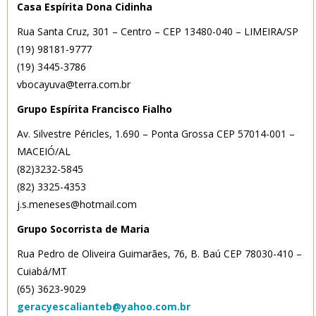
Casa Espírita Dona Cidinha
Rua Santa Cruz, 301 – Centro – CEP 13480-040 – LIMEIRA/SP
(19) 98181-9777
(19) 3445-3786
vbocayuva@terra.com.br
Grupo Espírita Francisco Fialho
Av. Silvestre Péricles, 1.690 – Ponta Grossa CEP 57014-001 –
MACEIÓ/AL
(82)3232-5845
(82) 3325-4353
j.s.meneses@hotmail.com
Grupo Socorrista de Maria
Rua Pedro de Oliveira Guimarães, 76, B. Baú CEP 78030-410 –
Cuiabá/MT
(65) 3623-9029
geracyescalianteb@yahoo.com.br