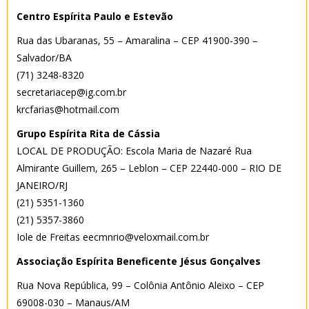
Centro Espírita Paulo e Estevão
Rua das Ubaranas, 55 – Amaralina – CEP 41900-390 –
Salvador/BA
(71) 3248-8320
secretariacep@ig.com.br
krcfarias@hotmail.com
Grupo Espírita Rita de Cássia
LOCAL DE PRODUÇÃO: Escola Maria de Nazaré Rua
Almirante Guillem, 265 – Leblon – CEP 22440-000 – RIO DE
JANEIRO/RJ
(21) 5351-1360
(21) 5357-3860
Iole de Freitas eecmnrio@veloxmail.com.br
Associação Espírita Beneficente Jésus Gonçalves
Rua Nova República, 99 – Colônia Antônio Aleixo – CEP
69008-030 – Manaus/AM